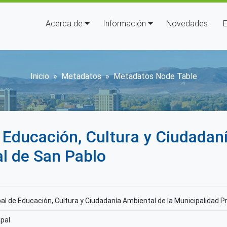
Navegación principal
Acerca de
Información
Novedades
E
Sobrescribir enlaces de ay
Inicio
Metadatos
Metadatos Node Table
Educación, Cultura y Ciudadaní
al de San Pablo
l de Educación, Cultura y Ciudadanía Ambiental de la Municipalidad Pr
pal