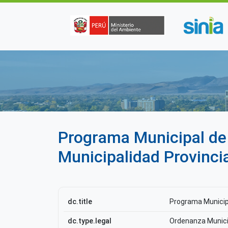
Pasar al contenido principal
Programa Municipal de 
Municipalidad Provinci
dc.title
Programa Municipa
dc.type.legal
Ordenanza Munici