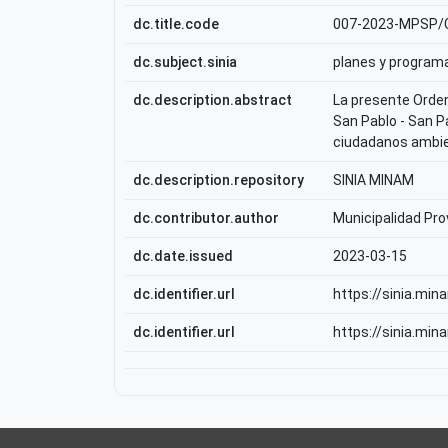
dc.title.code
007-2023-MPSP
dc.subject.sinia
planes y program
dc.description.abstract
La presente Orden
San Pablo - San Pa
ciudadanos ambien
dc.description.repository
SINIA MINAM
dc.contributor.author
Municipalidad Pro
dc.date.issued
2023-03-15
dc.identifier.url
https://sinia.mi
dc.identifier.url
https://sinia.mi