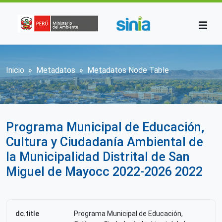
Pasar al contenido principal
Sobrescribir enlaces de ayuda a la n
Inicio
Metadatos
Metadatos Node Table
Programa Municipal de Educación,
Cultura y Ciudadanía Ambiental de
la Municipalidad Distrital de San
Miguel de Mayocc 2022-2026 2022
dc.title
Programa Municipal de Educación,