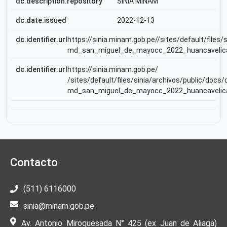
dc.description.repository
SINIA MINAM
dc.date.issued
2022-12-13
dc.identifier.url
https://sinia.minam.gob.pe//sites/default/files
md_san_miguel_de_mayocc_2022_huancavelic
dc.identifier.url
https://sinia.minam.gob.pe/
/sites/default/files/sinia/archivos/public/docs/
md_san_miguel_de_mayocc_2022_huancavelic
Contacto
(511) 6116000
sinia@minam.gob.pe
Av. Antonio Miroquesada N° 425 (ex Juan de Aliaga)