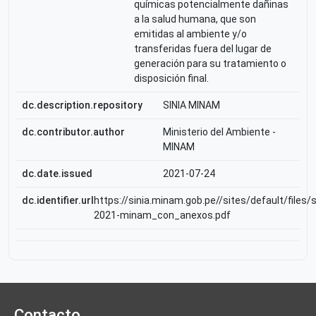
químicas potencialmente dañinas
a la salud humana, que son
emitidas al ambiente y/o
transferidas fuera del lugar de
generación para su tratamiento o
disposición final.
dc.description.repository
SINIA MINAM
dc.contributor.author
Ministerio del Ambiente -
MINAM
dc.date.issued
2021-07-24
dc.identifier.url
https://sinia.minam.gob.pe//sites/default/files/
2021-minam_con_anexos.pdf
Contacto