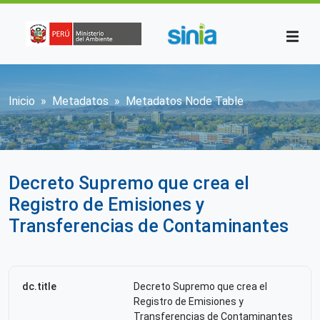
Pasar al contenido principal
Sobrescribir enlaces de ayuda a la n
Inicio
Metadatos
Metadatos Node Table
Decreto Supremo que crea el
Registro de Emisiones y
Transferencias de Contaminantes
dc.title
Decreto Supremo que crea el
Registro de Emisiones y
Transferencias de Contaminantes