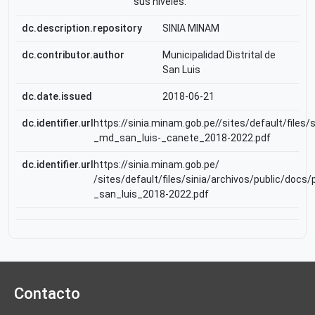
sus niveles.
dc.description.repository
SINIA MINAM
dc.contributor.author
Municipalidad Distrital de
San Luis
dc.date.issued
2018-06-21
dc.identifier.url
https://sinia.minam.gob.pe//sites/default/files
_md_san_luis-_canete_2018-2022.pdf
dc.identifier.url
https://sinia.minam.gob.pe/
/sites/default/files/sinia/archivos/public/doc
_san_luis_2018-2022.pdf
Contacto