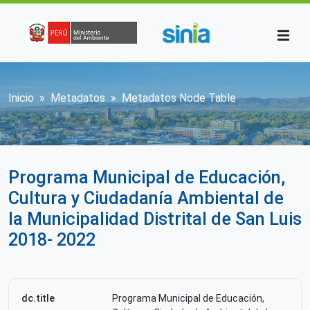
Pasar al contenido principal
Sobrescribir enlaces de ayuda a la n
Inicio
Metadatos
Metadatos Node Table
Programa Municipal de Educación,
Cultura y Ciudadanía Ambiental de
la Municipalidad Distrital de San Luis
2018- 2022
dc.title
Programa Municipal de Educación,