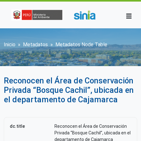
Pasar al contenido principal
Sobrescribir enlaces de ayuda a la n
Inicio
Metadatos
Metadatos Node Table
Reconocen el Área de Conservación
Privada “Bosque Cachil”, ubicada en
el departamento de Cajamarca
dc.title
Reconocen el Área de Conservación
Privada “Bosque Cachil”, ubicada en el
departamento de Cajamarca