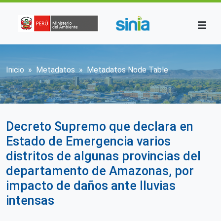
Pasar al contenido principal
Sobrescribir enlaces de ayuda a la n
Inicio
Metadatos
Metadatos Node Table
Decreto Supremo que declara en
Estado de Emergencia varios
distritos de algunas provincias del
departamento de Amazonas, por
impacto de daños ante lluvias
intensas