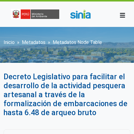
Pasar al contenido principal
Sobrescribir enlaces de ayuda a la n
Inicio
Metadatos
Metadatos Node Table
Decreto Legislativo para facilitar el
desarrollo de la actividad pesquera
artesanal a través de la
formalización de embarcaciones de
hasta 6.48 de arqueo bruto