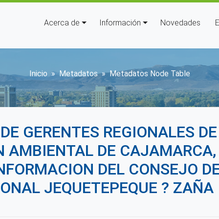
Navegación principal
Acerca de
Información
Novedades
E
Sobrescribir enlaces de ay
Inicio
Metadatos
Metadatos Node Table
 DE GERENTES REGIONALES D
N AMBIENTAL DE CAJAMARCA,
ONFORMACION DEL CONSEJO DE
IONAL JEQUETEPEQUE ? ZAÑA