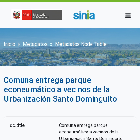
Pasar al contenido principal
Sobrescribir enlaces de ayuda a la n
Inicio
Metadatos
Metadatos Node Table
Comuna entrega parque
econeumático a vecinos de la
Urbanización Santo Dominguito
dc.title
Comuna entrega parque
econeumático a vecinos de la
Urbanización Santo Dominguito