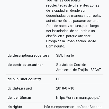
100 llantas que fueron
recolectadas de diferentes zonas
de la ciudad en donde son
desechadas de manera incorrecta;
asimismo, éstas pasaron por una
fase de aseo y pintura, para luego
ser instaladas, de acuerdo a un
diseño, en el parque Antenor
Orrego de la urbanización Santo
Dominguito.
dc.description.repository
SIAL Trujillo
dc.contributor.author
Servicio de Gestión
Ambiental de Trujillo - SEGAT
dc.publisher.country
PE
dc.date.issued
2018-07-10
dc.identifier.url
https://sinia.minam.gob.pe/
dc.rights
info:eurepo/semantics/openAccess