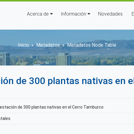
Navegación principal
Acerca de
Información
Novedades
E
Sobrescribir enlaces de ay
Inicio
Metadatos
Metadatos Node Table
ción de 300 plantas nativas en 
restación de 300 plantas nativas en el Cerro Tamburco
tales