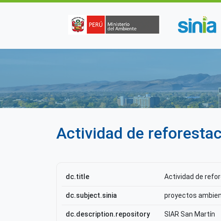
Pasar al contenido principal
Actividad de reforesta
dc.title
Actividad de refo
dc.subject.sinia
proyectos ambien
dc.description.repository
SIAR San Martín