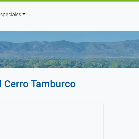
speciales
uda a la navegación
el Cerro Tamburco