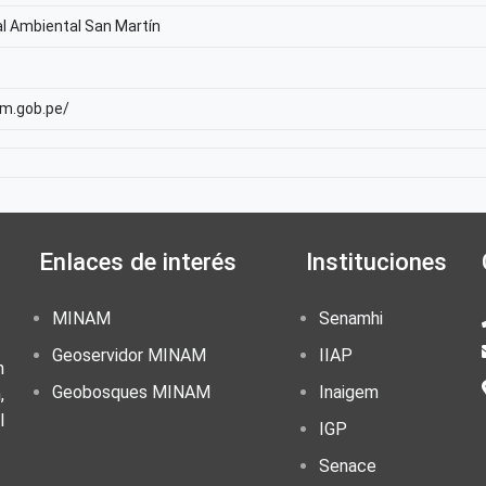
l Ambiental San Martín
am.gob.pe/
Enlaces de interés
Instituciones
MINAM
Senamhi
Geoservidor MINAM
IIAP
n
Geobosques MINAM
Inaigem
,
l
IGP
Senace