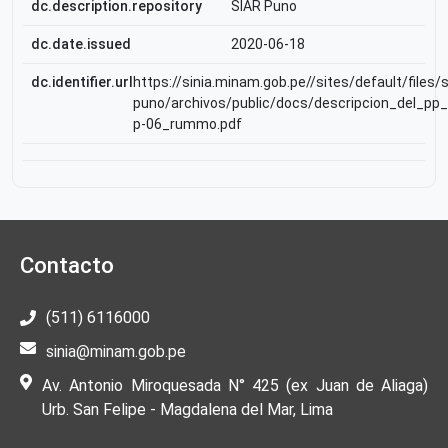
dc.description.repository
SIAR Puno
dc.date.issued
2020-06-18
dc.identifier.url
https://sinia.minam.gob.pe//sites/default/files/s
puno/archivos/public/docs/descripcion_del_pp_
p-06_rummo.pdf
Contacto
(511) 6116000
sinia@minam.gob.pe
Av. Antonio Miroquesada N° 425 (ex Juan de Aliaga)
Urb. San Felipe - Magdalena del Mar, Lima