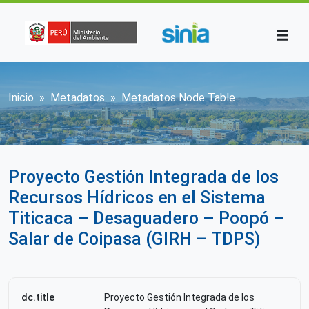
Pasar al contenido principal
Sobrescribir enlaces de ayuda a la n
Inicio
Metadatos
Metadatos Node Table
Proyecto Gestión Integrada de los
Recursos Hídricos en el Sistema
Titicaca – Desaguadero – Poopó –
Salar de Coipasa (GIRH – TDPS)
dc.title
Proyecto Gestión Integrada de los