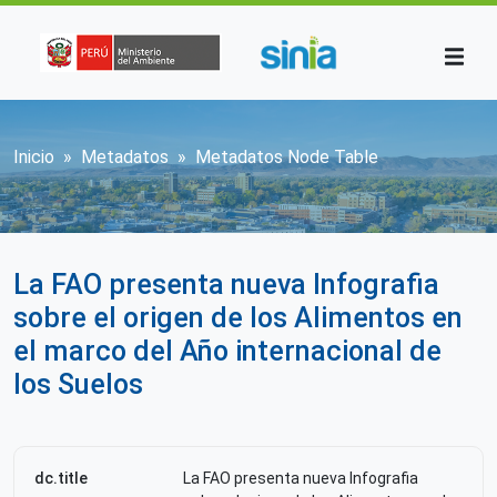
Pasar al contenido principal
Sobrescribir enlaces de ayuda a la n
Inicio
Metadatos
Metadatos Node Table
La FAO presenta nueva Infografia
sobre el origen de los Alimentos en
el marco del Año internacional de
los Suelos
dc.title
La FAO presenta nueva Infografia