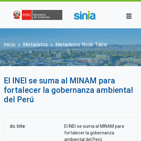
Pasar al contenido principal
Sobrescribir enlaces de ayuda a la n
Inicio
Metadatos
Metadatos Node Table
El INEI se suma al MINAM para
fortalecer la gobernanza ambiental
del Perú
dc.title
El INEI se suma al MINAM para
fortalecer la gobernanza
ambiental del Perú