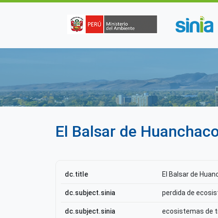
Pasar al contenido principal
El Balsar de Huanchac
dc.title
El Balsar de Hua
dc.subject.sinia
perdida de ecosi
dc.subject.sinia
ecosistemas de t