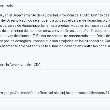
erritorio
rú, en el Departamento de la Libertad, Provincia de Trujillo, Distrito 
a del Océano Pacífico se encuentra ubicado el Balsar de Huanchaco.El va
 Las parcelas de Huanchaco tienen una productividad en biomasa seca 
e de un mínimo de mano de obra, la inversión es pequeña. Probablem
ductivos del planeta. El Balsar se encuentra amenazado por efecto de l
 por los desagües urbanos que son arrojados en los alrededores. Como
entemente amenazado y esta situación deviene en conflictos por el u
ara la Conservación - CDC
m.gob.pe//sites/default/files/sial-sialtrujillo/archivos/public/docs/1