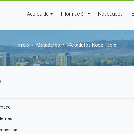
Navegación principal
Acerca de
Información
Novedades
E
Sobrescribir enlaces de ay
Inicio
Metadatos
Metadatos Node Table
o
nchaco
stemas
ransicion