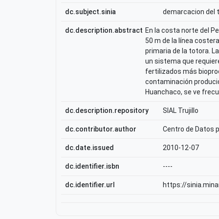
dc.subject.sinia
demarcacion del t
dc.description.abstract
En la costa norte del Pe
50 m de la línea coster
primaria de la totora.
un sistema que requier
fertilizados más biopro
contaminación producida
Huanchaco, se ve frecu
dc.description.repository
SIAL Trujillo
dc.contributor.author
Centro de Datos p
dc.date.issued
2010-12-07
dc.identifier.isbn
----
dc.identifier.url
https://sinia.mina