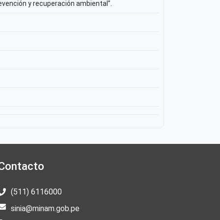
evención y recuperación ambiental”.
Contacto
(511) 6116000
sinia@minam.gob.pe