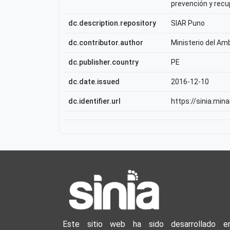
prevención y recu
dc.description.repository
SIAR Puno
dc.contributor.author
Ministerio del Am
dc.publisher.country
PE
dc.date.issued
2016-12-10
dc.identifier.url
https://sinia.min
Este sitio web ha sido desarrollado e