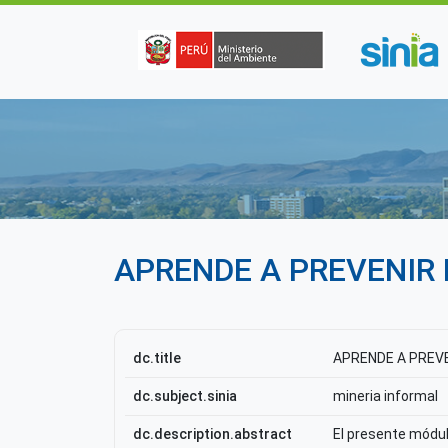
Pasar al contenido principal
APRENDE A PREVENIR
dc.title
APRENDE A PREV
dc.subject.sinia
mineria informal
dc.description.abstract
El presente módul