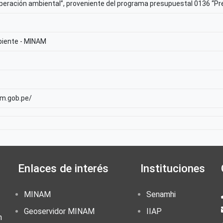
peración ambiental”, proveniente del programa presupuestal 0136 “Pr
biente - MINAM
am.gob.pe/
Enlaces de interés
Instituciones
MINAM
Senamhi
Geoservidor MINAM
IIAP
n