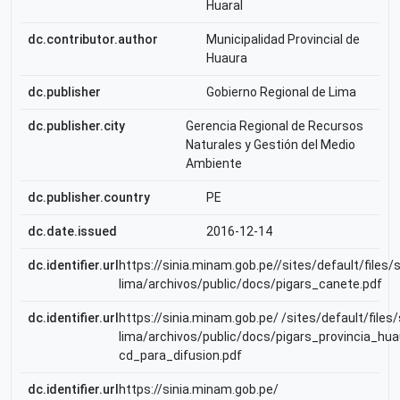
Huaral
dc.contributor.author
Municipalidad Provincial de
Huaura
dc.publisher
Gobierno Regional de Lima
dc.publisher.city
Gerencia Regional de Recursos
Naturales y Gestión del Medio
Ambiente
dc.publisher.country
PE
dc.date.issued
2016-12-14
dc.identifier.url
https://sinia.minam.gob.pe//sites/default/files/s
lima/archivos/public/docs/pigars_canete.pdf
dc.identifier.url
https://sinia.minam.gob.pe/ /sites/default/files/
lima/archivos/public/docs/pigars_provincia_hua
cd_para_difusion.pdf
dc.identifier.url
https://sinia.minam.gob.pe/