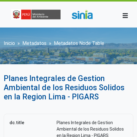
Pasar al contenido principal
Sobrescribir enlaces de ayuda a la n
Inicio
Metadatos
Metadatos Node Table
Planes Integrales de Gestion
Ambiental de los Residuos Solidos
en la Region Lima - PIGARS
dc.title
Planes Integrales de Gestion
Ambiental de los Residuos Solidos
en la Region Lima - PIGARS