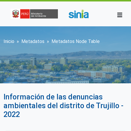
Pasar al contenido principal
Sobrescribir enlaces de ayuda a la n
Inicio
Metadatos
Metadatos Node Table
Información de las denuncias
ambientales del distrito de Trujillo -
2022