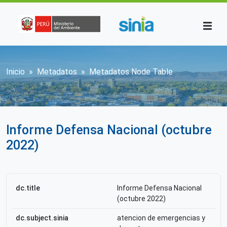
Pasar al contenido principal
Sobrescribir enlaces de ayuda a la n
Inicio
Metadatos
Metadatos Node Table
Informe Defensa Nacional (octubre
2022)
dc.title
Informe Defensa Nacional
(octubre 2022)
dc.subject.sinia
atencion de emergencias y