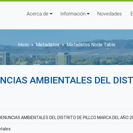
Navegación principal
Acerca de
Información
Novedades
E
Sobrescribir enlaces de ay
Inicio
Metadatos
Metadatos Node Table
NCIAS AMBIENTALES DEL DIST
DENUNCIAS AMBIENTALES DEL DISTRITO DE PILLCO MARCA DEL AÑO 2
ntales