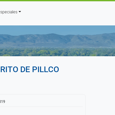
speciales
uda a la navegación
RITO DE PILLCO
019