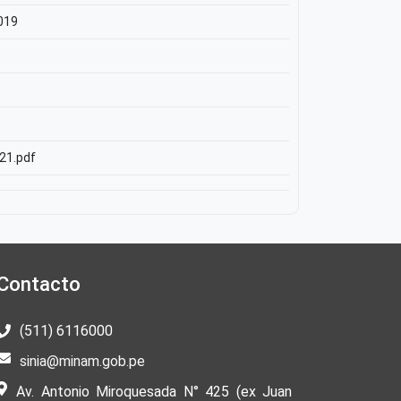
019
421.pdf
Contacto
(511) 6116000
sinia@minam.gob.pe
Av. Antonio Miroquesada N° 425 (ex Juan