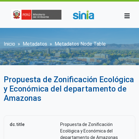
Pasar al contenido principal
Sobrescribir enlaces de ayuda a la n
Inicio
Metadatos
Metadatos Node Table
Propuesta de Zonificación Ecológica
y Económica del departamento de
Amazonas
dc.title
Propuesta de Zonificación
Ecológica y Económica del
departamento de Amazonas