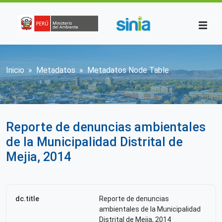
Pasar al contenido principal
Sobrescribir enlaces de ayuda a la n
Inicio
Metadatos
Metadatos Node Table
Reporte de denuncias ambientales
de la Municipalidad Distrital de
Mejia, 2014
dc.title
Reporte de denuncias
ambientales de la Municipalidad
Distrital de Mejia, 2014