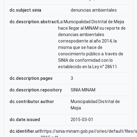
dc.subject.sinia
denuncias ambientales
dc.description.abstract
La Municipalidad Distrital de Mejia
hace llegar al MINAM su reporte de
denuncias ambientales
correspodiente al año 2014, la
misma que se hace de
conocimiento público a través de
SINIA de conformidad con lo
establecido en la Ley n° 28611.
dc.description.pages
3
dc.description.repository
SINIA MINAM
dc.contributor.author
Municipalidad Distrital de
Mejia
dc.date.issued
2015-03-01
dc.identifier.url
https://sinia.minam.gob.pe//sites/default/files