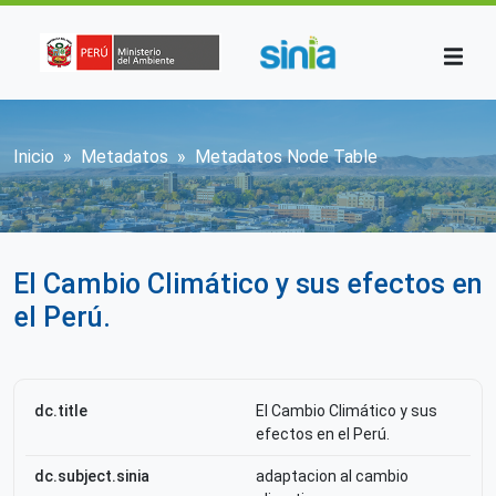
Pasar al contenido principal
Sobrescribir enlaces de ayuda a la n
Inicio
Metadatos
Metadatos Node Table
El Cambio Climático y sus efectos en
el Perú.
dc.title
El Cambio Climático y sus
efectos en el Perú.
dc.subject.sinia
adaptacion al cambio