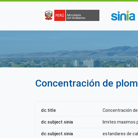
Pasar al contenido principal
Concentración de plom
dc.title
Concentración de
dc.subject.sinia
limites maximos 
dc.subject.sinia
estandares de ca