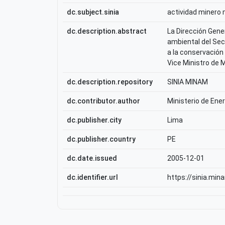
dc.subject.sinia
actividad minero 
dc.description.abstract
La Dirección Gene
ambiental del Sec
a la conservación
Vice Ministro de 
dc.description.repository
SINIA MINAM
dc.contributor.author
Ministerio de Ene
dc.publisher.city
Lima
dc.publisher.country
PE
dc.date.issued
2005-12-01
dc.identifier.url
https://sinia.min