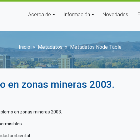
Navegación principal
Acerca de
Información
Novedades
E
Sobrescribir enlaces de ay
Inicio
Metadatos
Metadatos Node Table
o en zonas mineras 2003.
 plomo en zonas mineras 2003.
permisibles
lidad ambiental