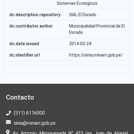
Sistemas Ecologicos
dc.description.repository
SIAL El Dorado
dc.contributor.author
Municipalidad Provincial de El
Dorado
dc.date.issued
2014-03-24
dc.identifier.url
https://sinia.minam.gob.pe/
Contacto
(511) 6116000
sinia@minam.gob.pe
Av. Antonio Miroquesada N° 425 (ex Juan de Aliaga)