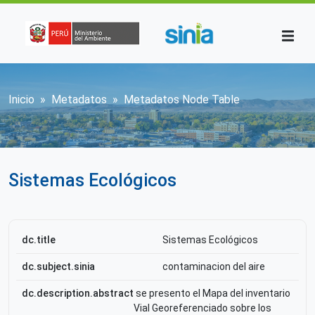
Pasar al contenido principal
Sobrescribir enlaces de ayuda a la n
Inicio
Metadatos
Metadatos Node Table
Sistemas Ecológicos
dc.title
Sistemas Ecológicos
dc.subject.sinia
contaminacion del aire
dc.description.abstract
se presento el Mapa del inventario
Vial Georeferenciado sobre los