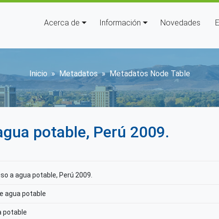
Navegación principal
Acerca de
Información
Novedades
E
Sobrescribir enlaces de ay
Inicio
Metadatos
Metadatos Node Table
gua potable, Perú 2009.
o a agua potable, Perú 2009.
e agua potable
a potable