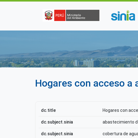
Pasar al contenido principal
Hogares con acceso a a
dc.title
Hogares con acces
dc.subject.sinia
abastecimiento d
dc.subject.sinia
cobertura de agu