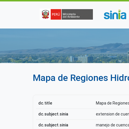
Pasar al contenido principal
Mapa de Regiones Hidro
dc.title
Mapa de Regiones 
dc.subject.sinia
extension de cue
dc.subject.sinia
manejo de cuenca