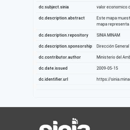
dc.subject.sinia
valor economico d
dc.description.abstract
Este mapa muestra
mapa representa e
dc.description.repository
SINIA MINAM
dc.description.sponsorship
Dirección General
dc.contributor.author
Ministerio del Am
dc.date.issued
2009-05-15
dc.identifier.url
https://sinia.min