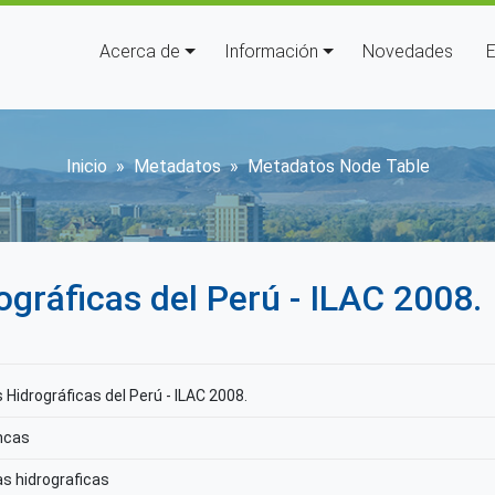
Navegación principal
Acerca de
Información
Novedades
E
Sobrescribir enlaces de ay
Inicio
Metadatos
Metadatos Node Table
gráficas del Perú - ILAC 2008.
Hidrográficas del Perú - ILAC 2008.
ncas
s hidrograficas