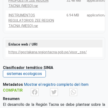
PROPUESTA ZEE REGION
32.48 MB
application/r
TACNA (MESO).rar
INSTRUMENTOS
6.94 MB
application/r
REGULATORIOS ZEE REGION
TACNA (MESO).rar
Enlace web / URI
https://geotakana.regiontacna.gob.pe/visor_zee/
Clasificador temático SINIA
sistemas ecologicos
Metadatos
Mostrar el registro completo del ítem
Facebook
Twitter
What
COMPATIR
Resumen
El desarrollo de la Región Tacna se debe plantear sobre la