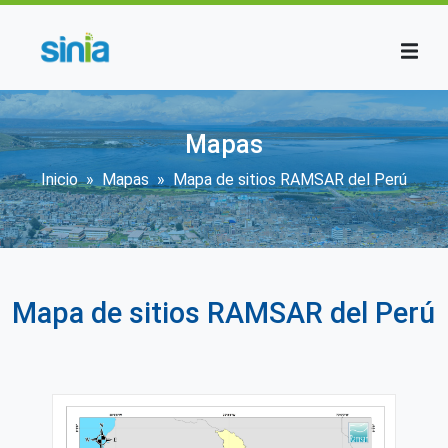
Pasar al contenido principal
Mapas
Sobrescribir enlaces de ayuda a la
Inicio
Mapas
Mapa de sitios RAMSAR del Perú
Mapa de sitios RAMSAR del Perú