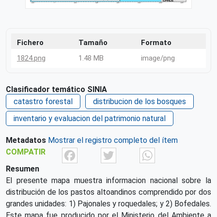
Fichero
Tamaño
Formato
1824.png
1.48 MB
image/png
Clasificador temático SINIA
catastro forestal
distribucion de los bosques
inventario y evaluacion del patrimonio natural
Metadatos
Mostrar el registro completo del ítem
Facebook
Twitter
What
COMPATIR
Resumen
El presente mapa muestra informacion nacional sobre la
distribución de los pastos altoandinos comprendido por dos
grandes unidades: 1) Pajonales y roquedales; y 2) Bofedales.
Este mapa fue producido por el Ministerio del Ambiente a