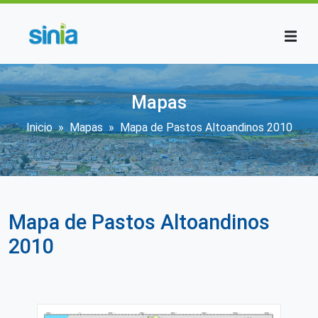
Pasar al contenido principal
Mapas
Sobrescribir enlaces de ayuda a la
Inicio
Mapas
Mapa de Pastos Altoandinos 2010
Mapa de Pastos Altoandinos
2010