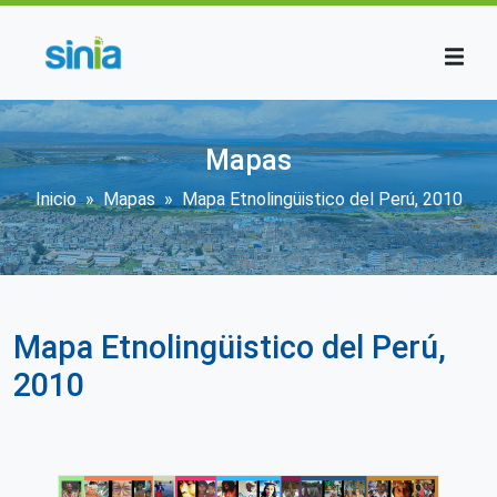
Pasar al contenido principal
Mapas
Sobrescribir enlaces de ayuda a la 
Inicio
Mapas
Mapa Etnolingüistico del Perú, 2010
Mapa Etnolingüistico del Perú,
2010