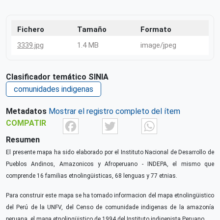
Fichero
Tamaño
Formato
3339.jpg
1.4 MB
image/jpeg
Clasificador temático SINIA
comunidades indigenas
Metadatos
Mostrar el registro completo del ítem
Facebook
Twitter
What
COMPATIR
Resumen
El presente mapa ha sido elaborado por el Instituto Nacional de Desarrollo de
Pueblos Andinos, Amazonicos y Afroperuano - INDEPA, el mismo que
comprende 16 familias etnolingüisticas, 68 lenguas y 77 etnias.
Para construir este mapa se ha tomado informacion del mapa etnolingüistico
del Perú de la UNFV, del Censo de comunidade indigenas de la amazonía
peruana, el mapa etnolingüistico de 1994 del Instituto indigenista Peruano.