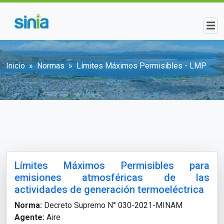
Pasar al contenido principal
Sobrescribir enlaces de ayuda a la n
Inicio
Normas
Límites Máximos Permisibles - LMP
Límites Máximos Permisibles para
emisiones atmosféricas de las
actividades de generación termoeléctrica
Norma:
Decreto Supremo N° 030-2021-MINAM
Agente:
Aire