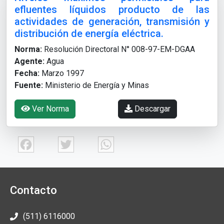
efluentes líquidos producto de las
actividades de generación, transmisión y
distribución de energía eléctrica.
Norma:
Resolución Directoral N° 008-97-EM-DGAA
Agente:
Agua
Fecha:
Marzo 1997
Fuente:
Ministerio de Energía y Minas
Ver Norma
Descargar
Facebook
Twitter
WhatsApp
Contacto
(511) 6116000