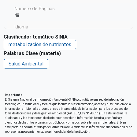
Número de Páginas
48
Idioma
Español
Clasificador temático SINIA
metabolizacion de nutrientes
Código ISBN
978-9915-9655-0-5
Palabras Clave (materia)
Salud Ambiental
Ciudad de Origen
Montevideo
País de origen de la Publicación o Recurso
Uruguay
Importante
Derechos de acceso
El Sistema Nacional de Información Ambiental-SINIA, constituye una red de integración
tecnológica, institucional y técnica que facilita la sistematización, acceso y distribución de la
Acceso irrestricto a todo su contenido
información ambiental, así como el uso e intercambio de información para los procesos de
toma de decisiones y de la gestión ambiental (Art. 35°, Ley N°28611). En este sistema, la
Repositorio de origen
ciudadania y los tomadores de decisiones acceden a información técnica, acedémica y
científica de distintos organismos públicos y privados sobre temas ambientales. Si bien
SINIA
este portal es administrado por el Ministerio del Ambiente, la información disponible en él no
representa, necesariamente, la opinion oficial de la institución.