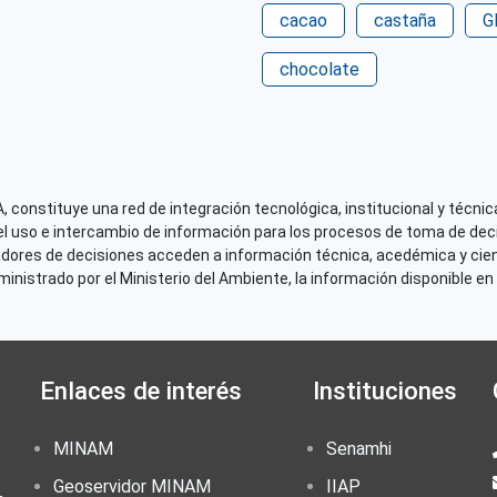
cacao
castaña
G
Correo electrónico
giz-peru@giz.de
chocolate
Derechos de acceso
Acceso irrestricto a todo
 constituye una red de integración tecnológica, institucional y técnica
el uso e intercambio de información para los procesos de toma de decis
adores de decisiones acceden a información técnica, acedémica y cien
nistrado por el Ministerio del Ambiente, la información disponible en 
Enlaces de interés
Instituciones
MINAM
Senamhi
Geoservidor MINAM
IIAP