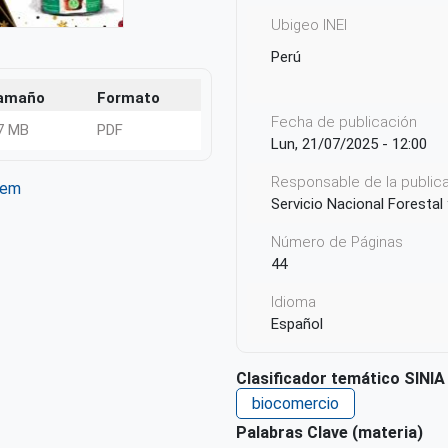
Ubigeo INEI
Perú
amaño
Formato
Fecha de publicación
7 MB
PDF
Lun, 21/07/2025 - 12:00
Responsable de la publicac
tem
Servicio Nacional Forestal
ter
WhatsApp
Número de Páginas
44
Idioma
Español
País de origen de la Publ
Clasificador temático SINIA
Perú
biocomercio
Patrocinio
Palabras Clave (materia)
Deutsche Gesellschaft für