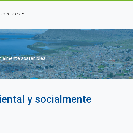
speciales
ción
ocialmente sostenibles
iental y socialmente