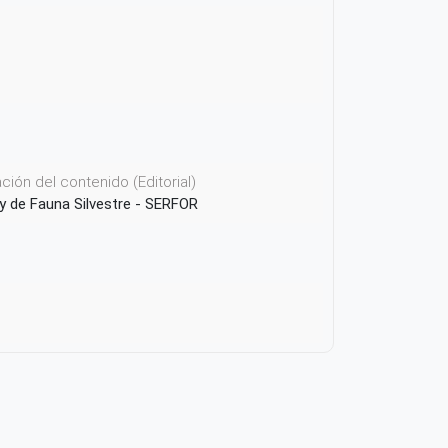
ión del contenido (Editorial)
 y de Fauna Silvestre - SERFOR
icación o Recurso
 Internationale Zusammenarbeit (GIZ)