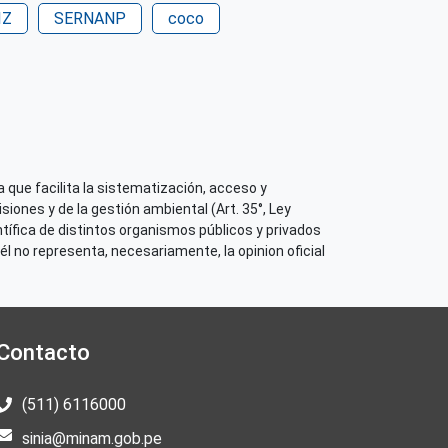
IZ
SERNANP
coco
 su contenido
 que facilita la sistematización, acceso y
iones y de la gestión ambiental (Art. 35°, Ley
tífica de distintos organismos públicos y privados
él no representa, necesariamente, la opinion oficial
Contacto
(511) 6116000
sinia@minam.gob.pe