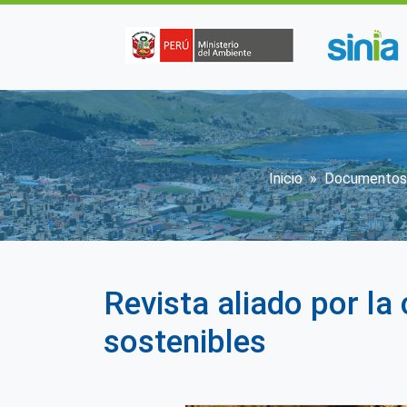
Pasar al contenido principal
Sobrescrib
Inicio
Documentos
Revista aliado por l
sostenibles