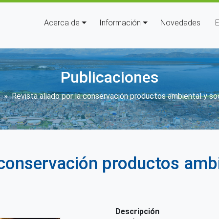
Navegación principal
Acerca de
Información
Novedades
E
Publicaciones
ir enlaces de ayuda a la navega
Revista aliado por la conservación productos ambiental y s
a conservación productos amb
Descripción