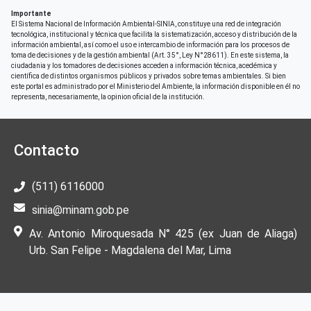
Importante
El Sistema Nacional de Información Ambiental-SINIA, constituye una red de integración
tecnológica, institucional y técnica que facilita la sistematización, acceso y distribución de la
información ambiental, así como el uso e intercambio de información para los procesos de
toma de decisiones y de la gestión ambiental (Art. 35°, Ley N°28611). En este sistema, la
ciudadania y los tomadores de decisiones acceden a información técnica, acedémica y
científica de distintos organismos públicos y privados sobre temas ambientales. Si bien
este portal es administrado por el Ministerio del Ambiente, la información disponible en él no
representa, necesariamente, la opinion oficial de la institución.
Contacto
(511) 6116000
sinia@minam.gob.pe
Av. Antonio Miroquesada N° 425 (ex Juan de Aliaga)
Urb. San Felipe - Magdalena del Mar, Lima