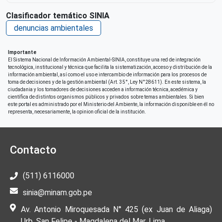
Clasificador temático SINIA
denuncias ambientales
Importante
El Sistema Nacional de Información Ambiental-SINIA, constituye una red de integración
tecnológica, institucional y técnica que facilita la sistematización, acceso y distribución de la
información ambiental, así como el uso e intercambio de información para los procesos de
toma de decisiones y de la gestión ambiental (Art. 35°, Ley N°28611). En este sistema, la
ciudadania y los tomadores de decisiones acceden a información técnica, acedémica y
científica de distintos organismos públicos y privados sobre temas ambientales. Si bien
este portal es administrado por el Ministerio del Ambiente, la información disponible en él no
representa, necesariamente, la opinion oficial de la institución.
Contacto
(511) 6116000
sinia@minam.gob.pe
Av. Antonio Miroquesada N° 425 (ex Juan de Aliaga)
Urb. San Felipe - Magdalena del Mar, Lima