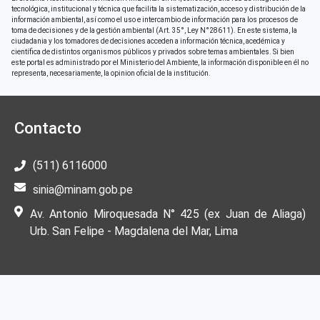
tecnológica, institucional y técnica que facilita la sistematización, acceso y distribución de la
información ambiental, así como el uso e intercambio de información para los procesos de
toma de decisiones y de la gestión ambiental (Art. 35°, Ley N°28611). En este sistema, la
ciudadania y los tomadores de decisiones acceden a información técnica, acedémica y
científica de distintos organismos públicos y privados sobre temas ambientales. Si bien
este portal es administrado por el Ministerio del Ambiente, la información disponible en él no
representa, necesariamente, la opinion oficial de la institución.
Contacto
(511) 6116000
sinia@minam.gob.pe
Av. Antonio Miroquesada N° 425 (ex Juan de Aliaga)
Urb. San Felipe - Magdalena del Mar, Lima