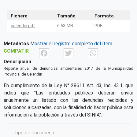
Fichero
Tamaño
Formato
celendin.pdf
6.53 MB
PDF
Metadatos
Mostrar el registro completo del ítem
Facebook
Twitter
What
COMPATIR
Descripción
Reporte anual de denuncias ambientales 2017 de la Municipalidad
Provincial de Celendin
En cumplimiento de la Ley N° 28611 Art. 43, Inc. 43.1, que
indica que "Las entidades públicas deberán enviar
anualmente un listado con las denuncias recibidas y
soluciones alcanzadas, con la finalidad de hacer pública esta
información a la población a través del SINIA".
Tipo de documento