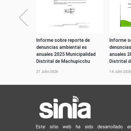
2026-OGASA
Informe sobre reporte de
Informe s
denuncias ambiental es
denuncias
s
anuales 2025 Municipalidad
anuales 2
Distrital de Machupicchu
Distrital d
21 Julio 2026
14 Julio 202
Este sitio web ha sido desarrollado e