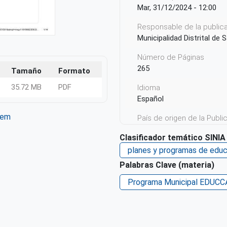
Mar, 31/12/2024 - 12:00
Responsable de la publicac
Municipalidad Distrital de 
Número de Páginas
265
Tamaño
Formato
35.72 MB
PDF
Idioma
Español
tem
País de origen de la Publ
ter
WhatsApp
Perú
Clasificador temático SINIA
Derechos de acceso
planes y programas de educ
Acceso irrestricto a todo
Palabras Clave (materia)
Repositorio de origen
Programa Municipal EDUCC
SINIA