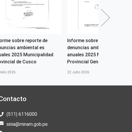
forme sobre reporte de
Informe sobre reporte de
nuncias ambiental es
denuncias ambiental es
uales 2025 Municipalidad
anuales 2025 Municipalidad
ovincial de Cusco
Provincial General Sanhez...
Julio 2026
22 Julio 2026
Contacto
(511) 6116000
sinia@minam.gob.pe