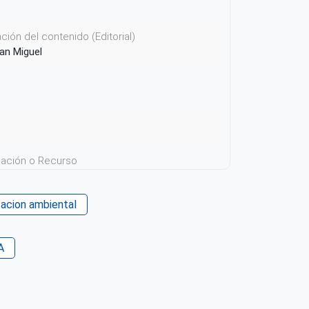
ión del contenido (Editorial)
San Miguel
icación o Recurso
acion ambiental
 su contenido
A