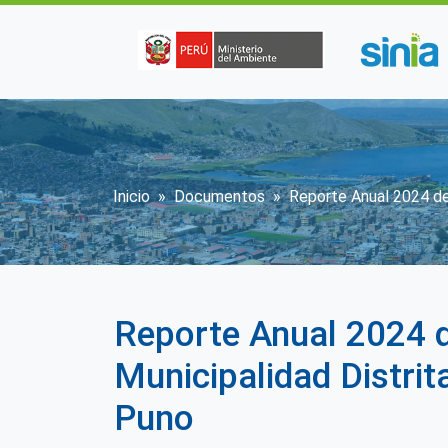
Pasar al contenido principal
Sobrescribir enlaces d
Inicio
Documentos
Reporte Anual 2024 de
Reporte Anual 2024 
Municipalidad Distrit
Puno