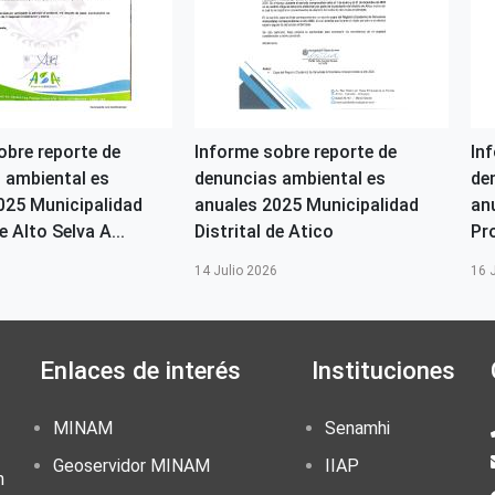
obre reporte de
Informe sobre reporte de
In
 ambiental es
denuncias ambiental es
de
025 Municipalidad
anuales 2025 Municipalidad
an
e Alto Selva A...
Distrital de Atico
Pr
6
14 Julio 2026
16 
Enlaces de interés
Instituciones
MINAM
Senamhi
Geoservidor MINAM
IIAP
n