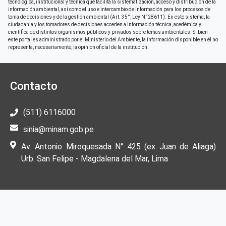
tecnológica, institucional y técnica que facilita la sistematización, acceso y distribución de la
información ambiental, así como el uso e intercambio de información para los procesos de
toma de decisiones y de la gestión ambiental (Art. 35°, Ley N°28611). En este sistema, la
ciudadania y los tomadores de decisiones acceden a información técnica, acedémica y
científica de distintos organismos públicos y privados sobre temas ambientales. Si bien
este portal es administrado por el Ministerio del Ambiente, la información disponible en él no
representa, necesariamente, la opinion oficial de la institución.
Contacto
(511) 6116000
sinia@minam.gob.pe
Av. Antonio Miroquesada N° 425 (ex Juan de Aliaga)
Urb. San Felipe - Magdalena del Mar, Lima