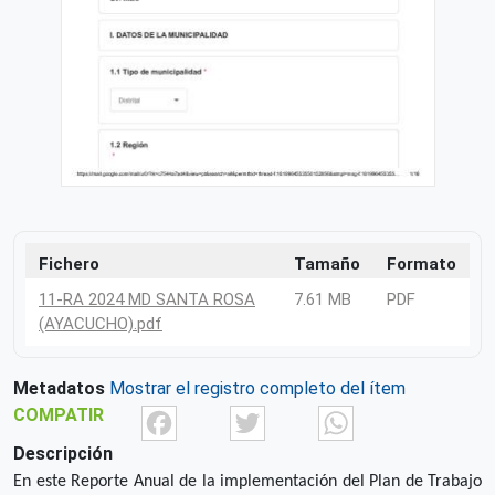
Fichero
Tamaño
Formato
11-RA 2024 MD SANTA ROSA
7.61 MB
PDF
(AYACUCHO).pdf
Metadatos
Mostrar el registro completo del ítem
Facebook
Twitter
What
COMPATIR
Descripción
En este Reporte Anual de la implementación del Plan de Trabajo