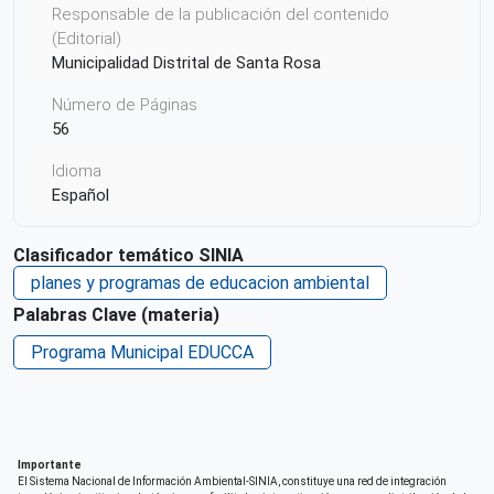
Responsable de la publicación del contenido
(Editorial)
Municipalidad Distrital de Santa Rosa
Número de Páginas
56
Idioma
Español
País de origen de la Publicación o Recurso
Clasificador temático SINIA
Perú
planes y programas de educacion ambiental
Derechos de acceso
Palabras Clave (materia)
Acceso irrestricto a todo su contenido
Programa Municipal EDUCCA
Repositorio de origen
SINIA
Importante
El Sistema Nacional de Información Ambiental-SINIA, constituye una red de integración