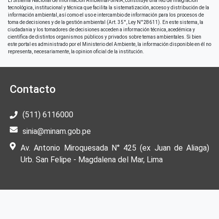
El Sistema Nacional de Información Ambiental-SINIA, constituye una red de integración
tecnológica, institucional y técnica que facilita la sistematización, acceso y distribución de la
información ambiental, así como el uso e intercambio de información para los procesos de
toma de decisiones y de la gestión ambiental (Art. 35°, Ley N°28611). En este sistema, la
ciudadania y los tomadores de decisiones acceden a información técnica, acedémica y
científica de distintos organismos públicos y privados sobre temas ambientales. Si bien
este portal es administrado por el Ministerio del Ambiente, la información disponible en él no
representa, necesariamente, la opinion oficial de la institución.
Contacto
(511) 6116000
sinia@minam.gob.pe
Av. Antonio Miroquesada N° 425 (ex Juan de Aliaga)
Urb. San Felipe - Magdalena del Mar, Lima