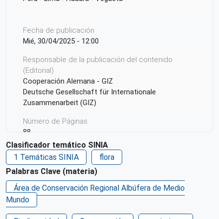
Fecha de publicación
Mié, 30/04/2025 - 12:00
Responsable de la publicación del contenido
(Editorial)
Cooperación Alemana - GIZ
Deutsche Gesellschaft für Internationale
Zusammenarbeit (GIZ)
Número de Páginas
88
Clasificador temático SINIA
Idioma
1 Temáticas SINIA
flora
Español
Palabras Clave (materia)
Ciudad de Origen
Área de Conservación Regional Albúfera de Medio
Medio Mundo, Vegueta - Huaura, Lima
Mundo
País de origen de la Publicación o Recurso