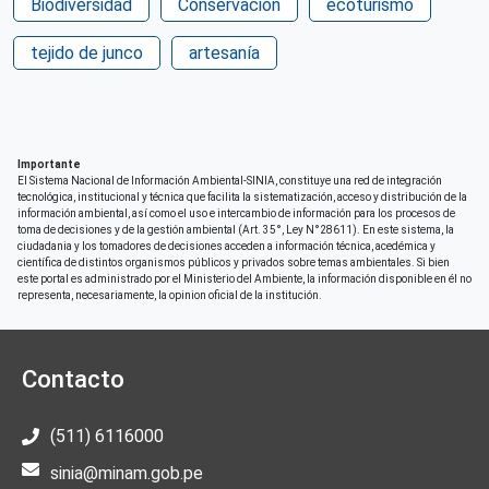
Perú
Biodiversidad
Conservación
ecoturismo
Patrocinio
tejido de junco
artesanía
Cooperación Alemana - GIZ
Deutsche Gesellschaft für Internationale
Zusammenarbeit (GIZ)
Derechos de acceso
Importante
Acceso restringido en su totalidad
El Sistema Nacional de Información Ambiental-SINIA, constituye una red de integración
tecnológica, institucional y técnica que facilita la sistematización, acceso y distribución de la
información ambiental, así como el uso e intercambio de información para los procesos de
toma de decisiones y de la gestión ambiental (Art. 35°, Ley N°28611). En este sistema, la
ciudadania y los tomadores de decisiones acceden a información técnica, acedémica y
científica de distintos organismos públicos y privados sobre temas ambientales. Si bien
este portal es administrado por el Ministerio del Ambiente, la información disponible en él no
representa, necesariamente, la opinion oficial de la institución.
Contacto
(511) 6116000
sinia@minam.gob.pe