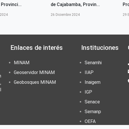
Provinci...
de Cajabamba, Provin...
Pr
 2024
26 Diciembre 2024
29 
Enlaces de interés
Instituciones
MINAM
Senamhi
Geoservidor MINAM
IIAP
n
Geobosques MINAM
Inaigem
,
l
IGP
Senace
Sernanp
OEFA