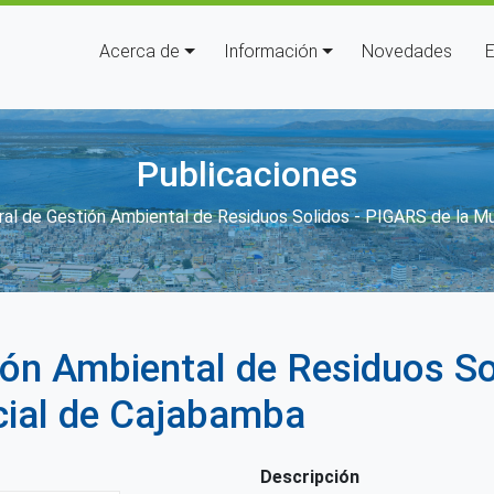
Navegación principal
Acerca de
Información
Novedades
E
Publicaciones
ces de ayuda a la navegación
ral de Gestión Ambiental de Residuos Solidos - PIGARS de la Mu
ión Ambiental de Residuos So
cial de Cajabamba
Descripción