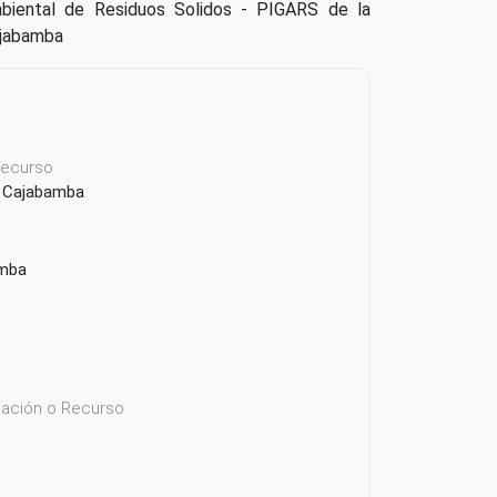
mbiental de Residuos Solidos - PIGARS de la
ajabamba
 recurso
de Cajabamba
mba
icación o Recurso