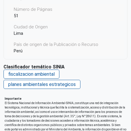
Número de Páginas
51
Ciudad de Origen
Lima
País de origen de la Publicación o Recurso
Perú
Repositorio de origen
Clasificador temático SINIA
SINIA MINAM
fiscalizacion ambiental
planes ambientales estrategicos
Importante
El Sistema Nacional de Información Ambiental-SINIA, constituye una red de integración
tecnológica, institucional y técnica que facilita la sistematización, acceso y distribución de la
información ambiental, así como el uso e intercambio de información para los procesos de
toma de decisiones y de la gestión ambiental (Art. 35°, Ley N°28611). En este sistema, la
ciudadania y los tomadores de decisiones acceden a información técnica, acedémica y
científica de distintos organismos públicos y privados sobre temas ambientales. Si bien
este portal es administrado por el Ministerio del Ambiente, la información disponible en él no