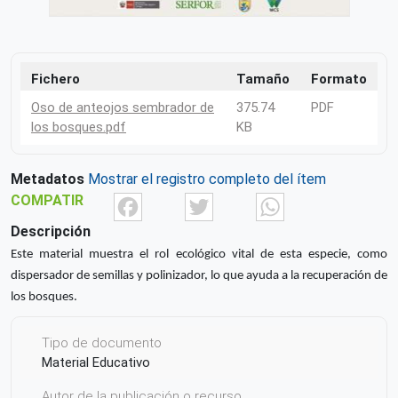
Fichero
Tamaño
Formato
Oso de anteojos sembrador de
375.74
PDF
los bosques.pdf
KB
Metadatos
Mostrar el registro completo del ítem
Facebook
Twitter
What
COMPATIR
Descripción
Este material muestra el rol ecológico vital de esta especie, como
dispersador de semillas y polinizador, lo que ayuda a la recuperación de
los bosques.
Tipo de documento
Material Educativo
Autor de la publicación o recurso