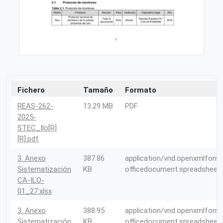
Fichero
Tamaño
Formato
REAS-262-
13.29 MB
PDF
2025-
STEC_Ilo[R]
[R].pdf
3. Anexo
387.86
application/vnd.openxmlform
Sistematización
KB
officedocument.spreadsheet
CA-ILO-
01_27.xlsx
3. Anexo
388.95
application/vnd.openxmlform
Sistematización
KB
officedocument.spreadsheet