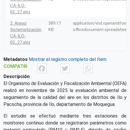
CA-ILO-
02_27.xlsx
3. Anexo
389.17
application/vnd.openxmlform
Sistematización
KB
officedocument.spreadsheet
CA-ILO-
03_27.xlsx
Metadatos
Mostrar el registro completo del ítem
Facebook
Twitter
What
COMPATIR
Descripción
El Organismo de Evaluación y Fiscalización Ambiental (OEFA)
realizó en noviembre de 2025 la evaluación ambiental de
seguimiento de la calidad del aire en los distritos de Ilo y
Pacocha, provincia de Ilo, departamento de Moquegua.
El estudio se efectuó mediante tres estaciones de
monitoreo continuo donde se registraron parámetros como
material particulado (PM10 y PM2,5), dióxido de azufre