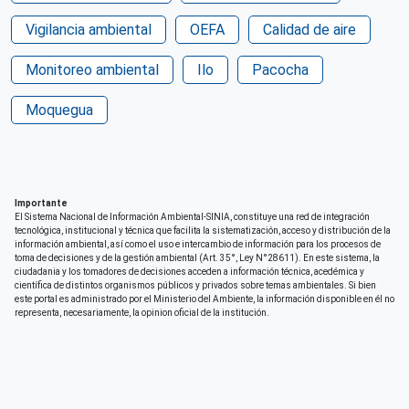
Vigilancia ambiental
OEFA
Calidad de aire
Monitoreo ambiental
Ilo
Pacocha
Moquegua
Importante
El Sistema Nacional de Información Ambiental-SINIA, constituye una red de integración
tecnológica, institucional y técnica que facilita la sistematización, acceso y distribución de la
información ambiental, así como el uso e intercambio de información para los procesos de
toma de decisiones y de la gestión ambiental (Art. 35°, Ley N°28611). En este sistema, la
ciudadania y los tomadores de decisiones acceden a información técnica, acedémica y
científica de distintos organismos públicos y privados sobre temas ambientales. Si bien
este portal es administrado por el Ministerio del Ambiente, la información disponible en él no
representa, necesariamente, la opinion oficial de la institución.