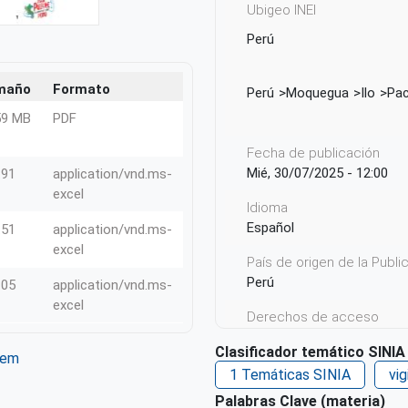
Ubigeo INEI
Perú
maño
Formato
Perú
Moquegua
Ilo
Pa
59 MB
PDF
Fecha de publicación
Mié, 30/07/2025 - 12:00
.91
application/vnd.ms-
excel
Idioma
Español
.51
application/vnd.ms-
excel
País de origen de la Publ
Perú
.05
application/vnd.ms-
excel
Derechos de acceso
Acceso irrestricto a todo
Clasificador temático SINIA
tem
1 Temáticas SINIA
vig
ter
WhatsApp
Palabras Clave (materia)