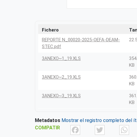
Fichero
Ta
REPORTE N_00020-2025-OEFA-DEAM-
22.
STEC.pdf
3ANEXO~1_19.XLS
354
KB
3ANEXO~2_19.XLS
360
KB
3ANEXO~3_19.XLS
361
KB
Metadatos
Mostrar el registro completo del í
Facebook
Twit
COMPATIR