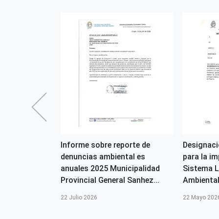
da Sesión
Informe sobre reporte de
Designaci
 CAR Moquegua
denuncias ambiental es
para la i
anuales 2025 Municipalidad
Sistema L
Provincial General Sanhez...
Ambiental 
22 Julio 2026
22 Mayo 202