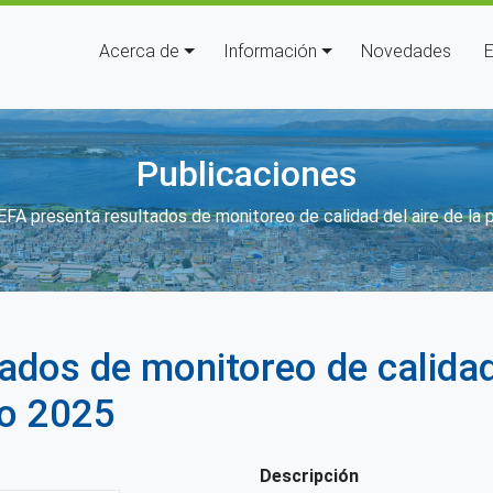
Navegación principal
Acerca de
Información
Novedades
E
Publicaciones
enlaces de ayuda a la navegaci
EFA presenta resultados de monitoreo de calidad del aire de la p
dos de monitoreo de calidad 
io 2025
Descripción