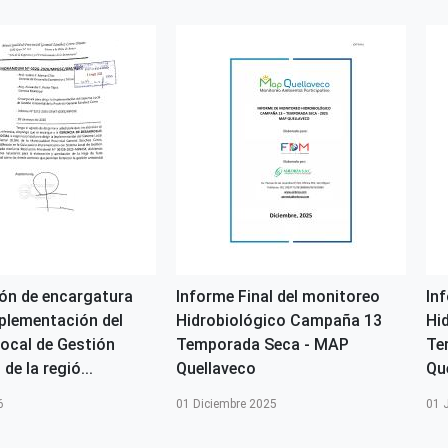
ón de encargatura
Informe Final del monitoreo
In
mplementación del
Hidrobiológico Campaña 13
Hi
ocal de Gestión
Temporada Seca - MAP
Te
de la regió...
Quellaveco
Qu
6
01 Diciembre 2025
01 