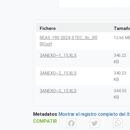
Fichero
Tamañ
REAS-190-2024-STEC_Ilo_[R]
12.66 M
[R].pdf
3ANEXO~1_15.XLS
346.22
KB
3ANEXO~2_15.XLS
340.23
KB
3ANEXO~3_15.XLS
344.55
KB
Metadatos
Mostrar el registro completo del í
Facebook
Twit
COMPATIR