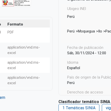
Ubigeo INEI
Perú
o
Formato
Perú
Moquegua
Ilo
Pa
B
PDF
application/vnd.ms-
Fecha de publicación
excel
Sáb, 30/11/2024 - 12:00
Idioma
application/vnd.ms-
Español
excel
País de origen de la Publ
application/vnd.ms-
Perú
excel
Derechos de acceso
tem
Acceso irrestricto a todo
Clasificador temático SINIA
ter
WhatsApp
1 Temáticas SINIA
vig