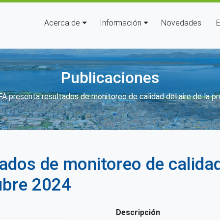
Navegación principal
Acerca de
Información
Novedades
E
Publicaciones
enlaces de ayuda a la navegació
A presenta resultados de monitoreo de calidad del aire de la pr
dos de monitoreo de calidad 
tubre 2024
Descripción