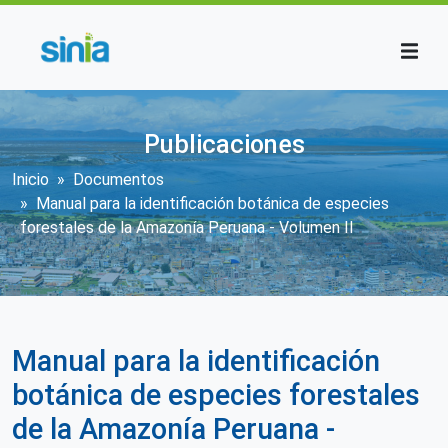
Pasar al contenido principal
Publicaciones
Sobrescribir enlaces de ayuda a la n
Inicio
Documentos
Manual para la identificación botánica de especies
forestales de la Amazonía Peruana - Volumen II
Manual para la identificación
botánica de especies forestales
de la Amazonía Peruana -