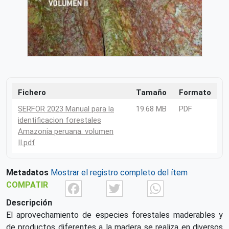
Fichero
Tamaño
Formato
SERFOR 2023 Manual para la
19.68 MB
PDF
identificacion forestales
Amazonia peruana. volumen
II.pdf
Metadatos
Mostrar el registro completo del ítem
Facebook
Twitter
What
COMPATIR
Descripción
El aprovechamiento de especies forestales maderables y
de productos diferentes a la madera se realiza en diversos