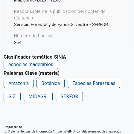
Responsable de la publicación del contenido
(Editorial)
Servicio Forestal y de Fauna Silvestre - SERFOR
Número de Páginas
264
Idioma
Clasificador temático SINIA
Español
especies maderables
Código ISBN
Palabras Clave (materia)
2023-04600
Amazonía
Botánica
Especies Forestales
Ciudad de Origen
GIZ
Lima
MIDAGRI
SERFOR
País de origen de la Publicación o Recurso
Perú
Patrocinio
Importante
Deutsche Gesellschaft für Internationale
El Sistema Nacional de Información Ambiental-SINIA, constituye una red de integración