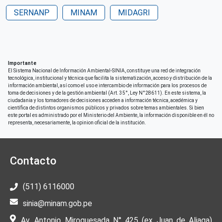
Lima
SERNANP
MINAM
MIDAGRI
País de origen de la Publicación o Recurso
Perú
Patrocinio
Deutsche Gesellschaft für Internationale
Importante
Zusammenarbeit (GIZ)
El Sistema Nacional de Información Ambiental-SINIA, constituye una red de integración
tecnológica, institucional y técnica que facilita la sistematización, acceso y distribución de la
información ambiental, así como el uso e intercambio de información para los procesos de
Correo electrónico
toma de decisiones y de la gestión ambiental (Art. 35°, Ley N°28611). En este sistema, la
giz-peru@giz.de
ciudadania y los tomadores de decisiones acceden a información técnica, acedémica y
científica de distintos organismos públicos y privados sobre temas ambientales. Si bien
este portal es administrado por el Ministerio del Ambiente, la información disponible en él no
Derechos de acceso
representa, necesariamente, la opinion oficial de la institución.
Acceso irrestricto a todo su contenido
Contacto
(511) 6116000
sinia@minam.gob.pe
Av. Antonio Miroquesada N° 425 (ex Juan de Aliaga)