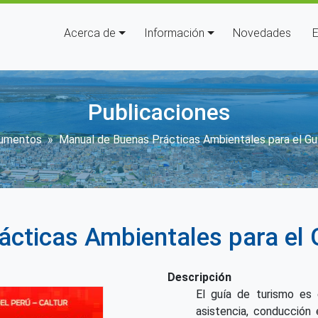
Navegación principal
Acerca de
Información
Novedades
E
Publicaciones
cribir enlaces de ayuda a la n
umentos
Manual de Buenas Prácticas Ambientales para el Gu
cticas Ambientales para el 
Descripción
El guía de turismo es 
asistencia, conducción 