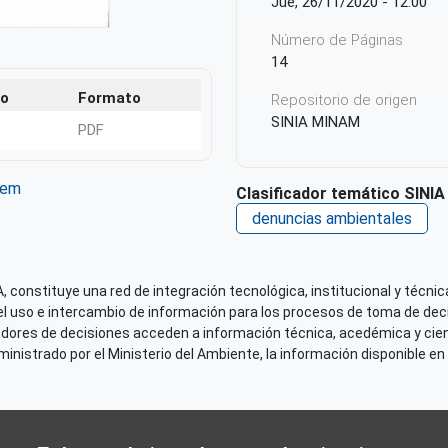
Jue, 26/11/2020 - 12:00
Número de Páginas
14
o
Formato
Repositorio de origen
SINIA MINAM
B
PDF
tem
Clasificador temático SINIA
ter
WhatsApp
denuncias ambientales
 constituye una red de integración tecnológica, institucional y técnica
el uso e intercambio de información para los procesos de toma de decis
adores de decisiones acceden a información técnica, acedémica y cien
nistrado por el Ministerio del Ambiente, la información disponible en 